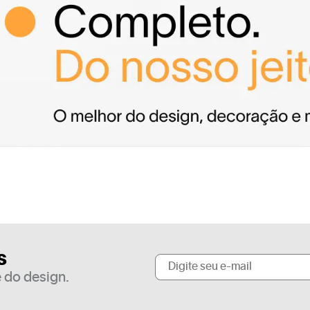
s
 do design.