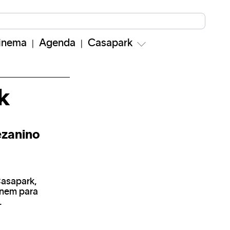
inema
Agenda
Casapark
k
ezanino
asapark,
unem para
.