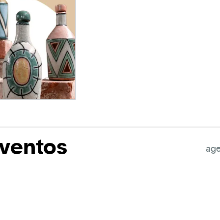
eventos
age
a