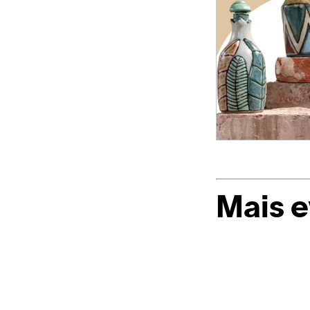
Mais 
Casapark
e
Farmacotécnic
promovem