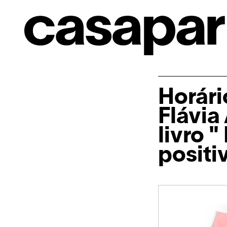
Horári
Flávia
livro 
positi