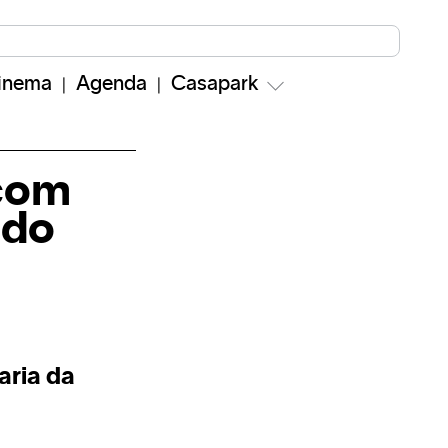
inema
Agenda
Casapark
 com
 do
aria da