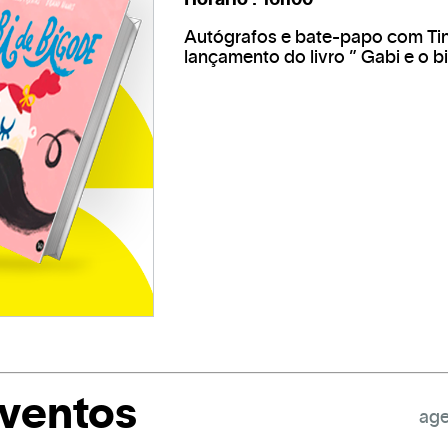
Horário : 16h00
Autógrafos e bate-papo com Tin
lançamento do livro ” Gabi e o b
eventos
age