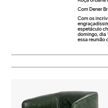
Roça Urbana
Com Dener Bru
Com os incrív
engraçadíssim
espetáculo che
domingo, dia 
essa reunião 