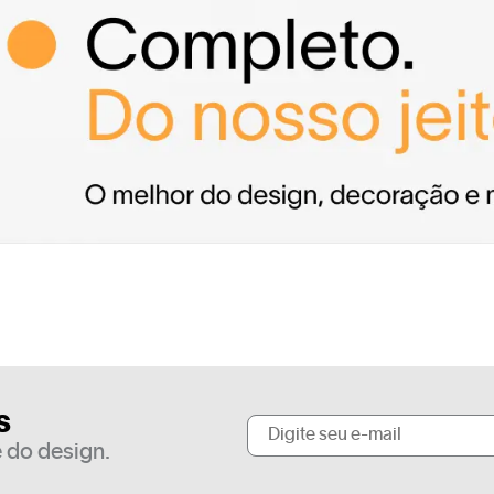
s
 do design.