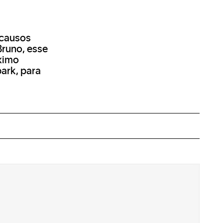
 causos
Bruno, esse
óximo
ark, para