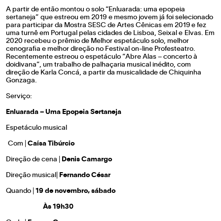
A partir de então montou o solo “Enluarada: uma epopeia
sertaneja” que estreou em 2019 e mesmo jovem já foi selecionado
para participar da Mostra SESC de Artes Cênicas em 2019 e fez
uma turnê em Portugal pelas cidades de Lisboa, Seixal e Elvas. Em
2020 recebeu o prêmio de Melhor espetáculo solo, melhor
cenografia e melhor direção no Festival on-line Profesteatro.
Recentemente estreou o espetáculo “Abre Alas – concerto à
doidivana”, um trabalho de palhaçaria musical inédito, com
direção de Karla Concá, a partir da musicalidade de Chiquinha
Gonzaga.
Serviço:
Enluarada – Uma Epopeia Sertaneja
Espetáculo musical
Com |
Caísa Tibúrcio
Direção de cena |
Denis Camargo
Direção musical|
Fernando César
Quando |
19 de novembro, sábado
Às
19h30