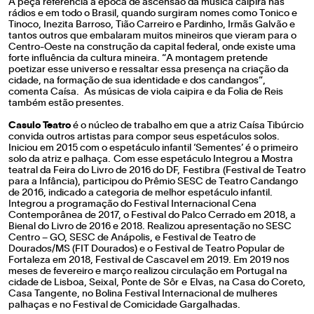
A peça referencia a época de ascensão da música caipira nas
rádios e em todo o Brasil, quando surgiram nomes como Tonico e
Tinoco, Inezita Barroso, Tião Carreiro e Pardinho, Irmãs Galvão e
tantos outros que embalaram muitos mineiros que vieram para o
Centro-Oeste na construção da capital federal, onde existe uma
forte influência da cultura mineira. “A montagem pretende
poetizar esse universo e ressaltar essa presença na criação da
cidade, na formação de sua identidade e dos candangos”,
comenta Caísa. As músicas de viola caipira e da Folia de Reis
também estão presentes.
Casulo Teatro
é o núcleo de trabalho em que a atriz Caísa Tibúrcio
convida outros artistas para compor seus espetáculos solos.
Iniciou em 2015 com o espetáculo infantil ‘Sementes’ é o primeiro
solo da atriz e palhaça. Com esse espetáculo Integrou a Mostra
teatral da Feira do Livro de 2016 do DF, Festibra (Festival de Teatro
para a Infância), participou do Prêmio SESC de Teatro Candango
de 2016, indicado a categoria de melhor espetáculo infantil.
Integrou a programação do Festival Internacional Cena
Contemporânea de 2017, o Festival do Palco Cerrado em 2018, a
Bienal do Livro de 2016 e 2018. Realizou apresentação no SESC
Centro – GO, SESC de Anápolis, e Festival de Teatro de
Dourados/MS (FIT Dourados) e o Festival de Teatro Popular de
Fortaleza em 2018, Festival de Cascavel em 2019. Em 2019 nos
meses de fevereiro e março realizou circulação em Portugal na
cidade de Lisboa, Seixal, Ponte de Sôr e Elvas, na Casa do Coreto,
Casa Tangente, no Bolina Festival Internacional de mulheres
palhaças e no Festival de Comicidade Gargalhadas.