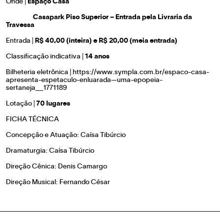
Onde |
Espaço Casa
Casapark Piso Superior – Entrada pela Livraria da
Travessa
Entrada |
R$ 40,00 (inteira) e R$ 20,00 (meia entrada)
Classificação indicativa |
14 anos
Bilheteria eletrônica |
https://www.sympla.com.br/espaco-casa-
apresenta-espetaculo-enluarada—uma-epopeia-
sertaneja__1771189
Lotação |
70 lugares
FICHA TÉCNICA
Concepção e Atuação: Caísa Tibúrcio
Dramaturgia: Caísa Tibúrcio
Direção Cênica: Denis Camargo
Direção Musical: Fernando César