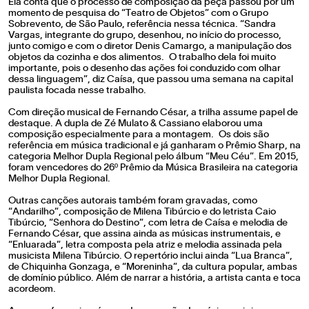
Ela conta que o processo de composição da peça passou por um
momento de pesquisa do “Teatro de Objetos” com o Grupo
Sobrevento, de São Paulo, referência nessa técnica. “Sandra
Vargas, integrante do grupo, desenhou, no início do processo,
junto comigo e com o diretor Denis Camargo, a manipulação dos
objetos da cozinha e dos alimentos. O trabalho dela foi muito
importante, pois o desenho das ações foi conduzido com olhar
dessa linguagem”, diz Caísa, que passou uma semana na capital
paulista focada nesse trabalho.
Com direção musical de Fernando César, a trilha assume papel de
destaque. A dupla de Zé Mulato & Cassiano elaborou uma
composição especialmente para a montagem. Os dois são
referência em música tradicional e já ganharam o Prêmio Sharp, na
categoria Melhor Dupla Regional pelo álbum “Meu Céu”. Em 2015,
foram vencedores do 26º Prêmio da Música Brasileira na categoria
Melhor Dupla Regional.
Outras canções autorais também foram gravadas, como
“Andarilho”, composição de Milena Tibúrcio e do letrista Caio
Tibúrcio, “Senhora do Destino”, com letra de Caísa e melodia de
Fernando César, que assina ainda as músicas instrumentais, e
“Enluarada”, letra composta pela atriz e melodia assinada pela
musicista Milena Tibúrcio. O repertório inclui ainda “Lua Branca”,
de Chiquinha Gonzaga, e “Moreninha”, da cultura popular, ambas
de domínio público. Além de narrar a história, a artista canta e toca
acordeom.