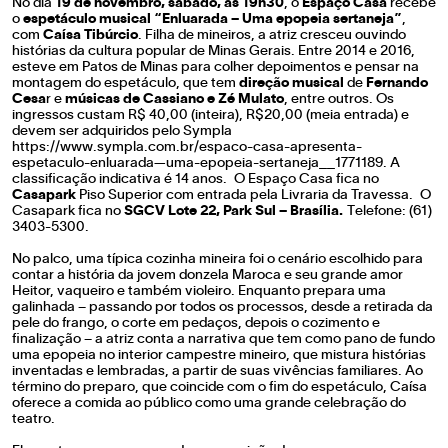
No dia
19 de novembro, sábado, às 19h30
, o
Espaço Casa
recebe
o
espetáculo musical “Enluarada – Uma epopeia sertaneja”
,
com
Caísa Tibúrcio
. Filha de mineiros, a atriz cresceu ouvindo
histórias da cultura popular de Minas Gerais. Entre 2014 e 2016,
esteve em Patos de Minas para colher depoimentos e pensar na
montagem do espetáculo, que tem
direção musical
de
Fernando
Cesa
r e
músicas de
Cassiano e Zé Mulato
, entre outros. Os
ingressos custam R$ 40,00 (inteira), R$20,00 (meia entrada) e
devem ser adquiridos pelo Sympla
https://www.sympla.com.br/espaco-casa-apresenta-
espetaculo-enluarada—uma-epopeia-sertaneja__1771189
. A
classificação indicativa é 14 anos. O Espaço Casa fica no
Casapark
Piso Superior com entrada pela Livraria da Travessa. O
Casapark fica no
SGCV Lote 22, Park Sul – Brasília
.
Telefone: (61)
3403-5300.
No palco, uma típica cozinha mineira foi o cenário escolhido para
contar a história da jovem donzela Maroca e seu grande amor
Heitor, vaqueiro e também violeiro. Enquanto prepara uma
galinhada – passando por todos os processos, desde a retirada da
pele do frango, o corte em pedaços, depois o cozimento e
finalização – a atriz conta a narrativa que tem como pano de fundo
uma epopeia no interior campestre mineiro, que mistura histórias
inventadas e lembradas, a partir de suas vivências familiares. Ao
término do preparo, que coincide com o fim do espetáculo, Caísa
oferece a comida ao público como uma grande celebração do
teatro.