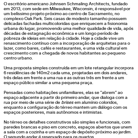
O escritório americano Johnsen Schmaling Architects, fundado
em 2013, com sede em Milwaukee, Wisconsin, é responsável por
um belíssimo projeto próximo ao centro de Sacramento, no
complexo Oak Park. Seis casas de modesto tamanho possuem
delicadas fachadas multicoloridas que enriquecem a fisionomia
urbana do lugar, promovendo uma melhor qualidade de vida, após
décadas de estagnação econômica e um longo período de
pobreza de ideias em relação à cidade. Hoje a cidade vive um
renascimento contínuo com a incorporação de arquitetas para o
lazer, como bares, cafés e restaurantes, e uma vida cultural em
crescimento com a chegada de novos habitantes ao pequeno
centro urbano.
Uma proposta simples construída em um lote retangular incorpora
6 residências de 140m2 cada uma, projetadas em dois andares,
três delas em frente a uma rua e as outras três em frente a um
espaço público similar a uma pequena praça.
Pensadas como habitações unifamiliares, elas se “abrem” ao
espaço adjacente a partir do primeiro andar, que dialoga com a
rua por meio de uma série de
brises
em alumínio coloridos,
enquanto a configuração do térreo mantem um diálogo com os
espaços posteriores, mais autônomos e intimistas.
No térreo os detalhes construtivos são simples e funcionais, com
paredes brancas e piso em concreto, espaços abertos que unem
a sala com a cozinha e um espaço de depósito próximo ao jardim.
O segundo andar é reservado para os quartos.