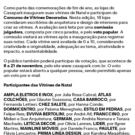
Como parte das comemorações de fim de ano, as lojas do
Casapark inauguram suas vitrines de Natal e participam do
Concurso de Vitrines Decoradas
. Nesta edição, 18 lojas
convidaram escritórios de arquitetura e design de interiores para
criar as vitrines. A avaliação será feita por uma
comissão
julgadora
, composta por cinco jurados, e pelo
voto popular
. A
comissão visitará as vitrines após a inauguração para registrar
suas notas. Cada vitrine será avaliada de 0 a 10, considerando:
criatividade e originalidade, adequação ao tema, atratividade e
impacto, e sustentabilidade.
O público também poderá participar da votação, que acontece de
6 a 21 de novembro
, pelo site
www.casapark.com.br
. O voto
popular estará aberto a qualquer pessoa, sendo permitido apenas
um voto por e-mail.
Participantes das Vitrines de Natal
AMPLA ELETROS E INOX
, por Julia Rosa Cabral;
ATLAS
COLCHÕES
, por Glauter Suassuna;
CASA BARROCO
, por
Fernanda Lettieri;
CHEZ SALETE
, por Hanna Conde;
DORMICENTRO
, por Paloma Meneghelo;
ESTILO EM PEDRAS
, por
Felipe Reis;
EVVIVA BERTOLINI
, por André Alf;
FRANCCINO
, por
Midian e Sue Arquitetura;
GERMAN
, por Andréa Nomura e Tanara
Machado;
LETÍCIA DECOR
, por Olívia Lannes;
LIDER
, por Ilgner
Martins;
MAINLINE MÓVEIS
, por Daniele Franco;
PAULETE
, por
Flávia Lencastre;
PRIMA LINEA DESIGN
, por Karolina Magalhães;