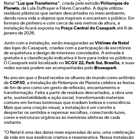
Natal
“Luz que Transforma”
, criada pelo estúdio
Pirilampos do
Planeta
, de Lula Duffrayer e Flávio Carvalho. A dupla utilizou
resíduos plásticos que seriam descartados no meio ambiente,
dando nova vida a objetos que inspiram e encantam o público. Em
formato de pinheiro e com cerca de seis metros de altura, a
instalação ficará exposta na
Praça Central do Casapark
até 6 de
janeiro de 2026.
Junto com a instalação, serão inauguradas as
Vitrines de Natal
das lojas do Casapark, criadas com a participação de escritórios
de arquitetura e design de interiores convidados. A entrada é
gratuita e a classificação indicativa é livre para todos os públicos.
O Casapark está localizado no
SCGV 22, Park Sul, Brasília
, e suas
redes sociais podem ser acompanhadas pelo
@casapark
.
No ano em que o Brasil recebe os olhares do mundo como anfitrião
da
COP30
, a instalação do Pirilampos do Planeta celebra as festas
de fim de ano como um gesto de reflexão, encantamento e
transformação. Feita a partir de resíduos descartados, a obra une
arte, sustentabilidade e ação social, transformando materiais
comuns em formas luminosas que irradiam beleza e consciência.
Mais que uma criação visual, a instalação é um convite a
despertar os sentidos e repensar escolhas, conectando luzes,
cores e estruturas orgânicas às memórias afetivas de cada
visitante.
“O Natal é uma das datas mais esperadas do ano, uma celebração
da vida em sua essência criativa e regenerativa. Nossa instalação