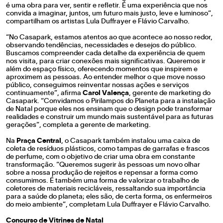
é uma obra para ver, sentir e refletir. É uma experiência que nos
convida a imaginar, juntos, um futuro mais justo, leve e luminoso”,
compartilham os artistas Lula Duffrayer e Flávio Carvalho.
“No Casapark, estamos atentos ao que acontece ao nosso redor,
observando tendências, necessidades e desejos do público.
Buscamos compreender cada detalhe da experiência de quem
nos visita, para criar conexões mais significativas. Queremos ir
além do espaço físico, oferecendo momentos que inspirem e
aproximem as pessoas. Ao entender melhor o que move nosso
público, conseguimos reinventar nossas ações e serviços
continuamente”, afirma
Carol Valença
, gerente de marketing do
Casapark. “Convidamos o Pirilampos do Planeta para a instalação
de Natal porque eles nos ensinam que o design pode transformar
realidades e construir um mundo mais sustentável para as futuras
gerações”, completa a gerente de marketing.
Na
Praça Central
, o Casapark também instalou uma caixa de
coleta de resíduos plásticos, como tampas de garrafas e frascos
de perfume, com o objetivo de criar uma obra em constante
transformação. “Queremos sugerir às pessoas um novo olhar
sobre a nossa produção de rejeitos e repensar a forma como
consumimos. É também uma forma de valorizar o trabalho de
coletores de materiais recicláveis, ressaltando sua importância
para a saúde do planeta; eles são, de certa forma, os enfermeiros
do meio ambiente”, completam Lula Duffrayer e Flávio Carvalho.
Concurso de Vitrines de Natal