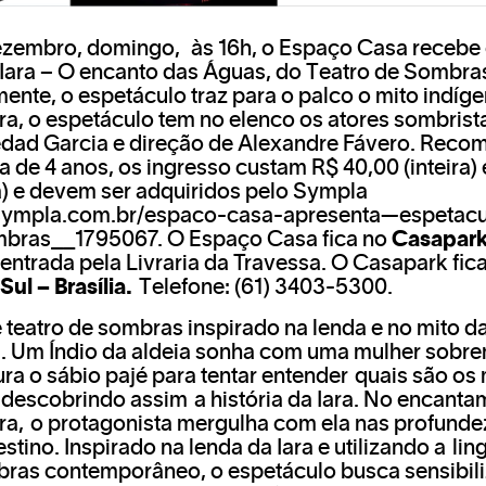
ezembro, domingo, às 16h, o Espaço Casa recebe
til Iara – O encanto das Águas, do Teatro de Sombr
ente, o espetáculo traz para o palco o mito indígen
ira, o espetáculo tem no elenco os atores sombris
edad Garcia e direção de Alexandre Fávero. Rec
a de 4 anos, os ingresso custam R$ 40,00 (inteira)
) e devem ser adquiridos pelo Sympla
sympla.com.br/espaco-casa-apresenta—espetacu
mbras__1795067
. O Espaço Casa fica no
Casapar
entrada pela Livraria da Travessa. O Casapark fic
Sul – Brasília.
Telefone: (61) 3403-5300.
 teatro de sombras inspirado na lenda e no mito da
ara. Um Índio da aldeia sonha com uma mulher sobre
ra o sábio pajé para tentar entender quais são os 
 descobrindo assim a história da Iara. No encanta
eira, o protagonista mergulha com ela nas profund
stino. Inspirado na lenda da Iara e utilizando a l
bras contemporâneo, o espetáculo busca sensibili