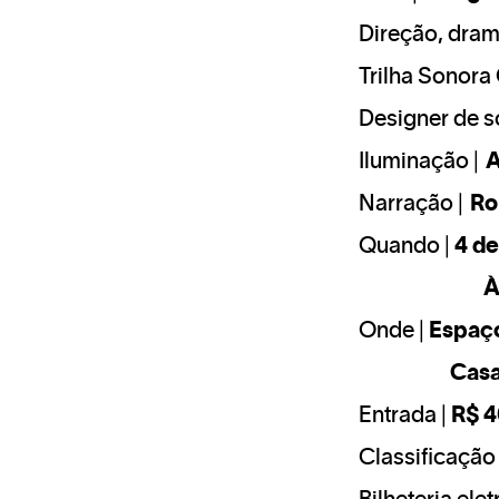
Direção, dram
Trilha Sonora 
Designer de 
Iluminação |
A
Narração |
Ro
Quando |
4 d
Às 1
Onde |
Espaç
Casa
Entrada |
R$ 4
Classificação 