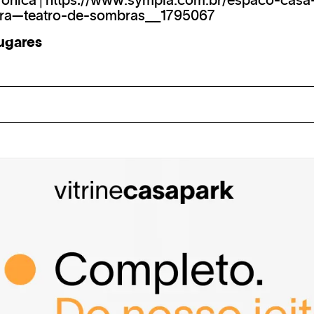
rônica |
https://www.sympla.com.br/espaco-casa
ara—teatro-de-sombras__1795067
lugares