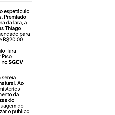
 o espetáculo
as. Premiado
a da Iara, a
tas Thiago
omendado para
 e R$20,00
lo-iara—
k
Piso
a no
SGCV
 sereia
natural. Ao
mistérios
mento da
ezas do
inguagem do
zar o público