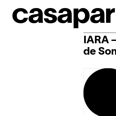
IARA –
de Som