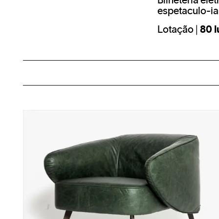
Bilheteria elet
espetaculo-i
Lotação |
80 