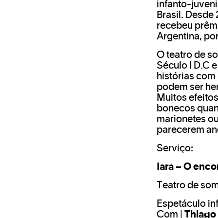
infanto-juveni
Brasil. Desde 
recebeu prêmi
Argentina, por
O teatro de s
Século I D.C e
histórias com
podem ser her
Muitos efeito
bonecos quant
marionetes ou
parecerem anda
Serviço:
Iara – O enco
Teatro de so
Espetáculo inf
Com |
Thiago 