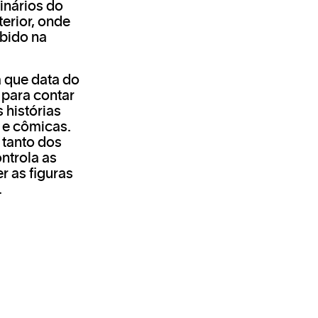
inários do
terior, onde
bido na
 que data do
a para contar
 histórias
 e cômicas.
 tanto dos
ntrola as
r as figuras
.