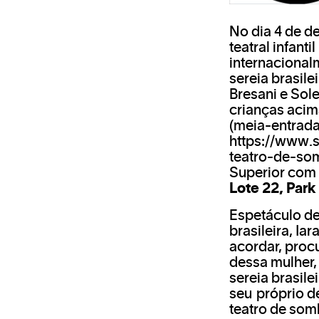
No dia 4 de d
teatral infan
internacionalm
sereia brasile
Bresani e Sol
crianças acim
(meia-entrada
https://www.
teatro-de-so
Superior com 
Lote 22, Park 
Espetáculo de
brasileira, I
acordar, procu
dessa mulher,
sereia brasil
seu próprio de
teatro de som