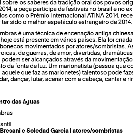
l sobre os saberes da tradição oral dos povos orig
2014, a peça participa de festivais no brasil e no ex
os como o Prêmio Internacional ATINA 2014, rece
 ter sido o melhor espetáculo estrangeiro de 2014.
ombras é uma técnica de encenação antiga chinesa
 hoje está presente em vários países. Ela foi criad
 bonecos movimentados por atores/sombristas. As
oicas, de guerras, de amor, divertidas, dramáticas
s podem ser alcançados através da movimentação
o da fonte de luz. Um marionetista (pessoa que co
 aquele que faz as marionetes) talentoso pode faze
r, dançar, lutar, acenar com a cabeça, cantar e rir
ntro das águas
mbras
antil
Bresani e Soledad Garcia | atores/sombristas