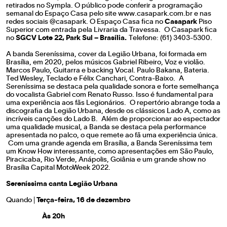
retirados no Sympla. O público pode conferir a programação
semanal do Espaço Casa pelo site
www.casapark.com.br
e nas
redes sociais @casapark. O Espaço Casa fica no
Casapark
Piso
Superior com entrada pela Livraria da Travessa. O Casapark fica
no
SGCV Lote 22, Park Sul – Brasília.
Telefone: (61) 3403-5300.
A banda Sereníssima, cover da Legião Urbana, foi formada em
Brasília, em 2020, pelos músicos Gabriel Ribeiro, Voz e violão.
Marcos Paulo, Guitarra e backing Vocal. Paulo Bakana, Bateria.
Ted Wesley, Teclado e Félix Canchari, Contra-Baixo. A
Sereníssima se destaca pela qualidade sonora e forte semelhança
do vocalista Gabriel com Renato Russo. Isso é fundamental para
uma experiência aos fãs Legionários. O repertório abrange toda a
discografia da Legião Urbana, desde os clássicos Lado A, como as
incríveis canções do Lado B. Além de proporcionar ao espectador
uma qualidade musical, a Banda se destaca pela performance
apresentada no palco, o que remete ao fã uma experiência única.
Com uma grande agenda em Brasília, a Banda Sereníssima tem
um Know How interessante, como apresentações em São Paulo,
Piracicaba, Rio Verde, Anápolis, Goiânia e um grande show no
Brasília Capital MotoWeek 2022.
Sereníssima
canta Legião Urbana
Quando |
Terça-feira, 16 de dezembro
Às 20h