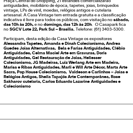
Praça Central do Shopping, 21 estandes comercializarão
antiguidades, mobiliário de época, tapetes, joias, brinquedos
vintage, LPs de vinil, moedas, relógios antigos e cutelaria
artesanal. A Casa Vintage tem entrada gratuita e a classificação
indicativa é livre para todos os públicos, com visitação no
sábado,
das 10h às 20h,
e no
domingo, das 12h às 20h
. O Casapark fica
no
SGCV Lote 22, Park Sul – Brasília
.
Telefone: (61) 3403-5300.
Participam, desta edição da Casa Vintage os expositores
Alessandra Tapetes, Amanda e Dinah Colecionismo, Andrea
Guedes Joias Alternativas, Bela e Farias Antiguidades, Clébio
Antiguidades, Celma Maciel Arte em Gravuras, Doris
Antiguidades, Gel Restauração de Joias, Heliesser
Colecionismo, JG Madeiras, Luiz Werlang Arte em Madeira,
Marisa e Ribas Antiguidades, Marli e Will Arte Décor, Marta Arte
Sacra, Pop House Colecionismo, Valdeson e Carlinhos – Joias e
Relógios Antigos, Sheila Tapajós Arte Contemporânea, Rose
Sakharov cutelaria, Carlos Eduardo Lazarine Antiguidades e
Colecionismo