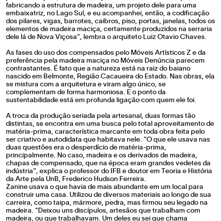
fabricando a estrutura de madeira, um projeto dele para uma
embaixatriz, no Lago Sul, e eu acompanhei, então, a codificação
dos pilares, vigas, barrotes, caibros, piso, portas, janelas, todos os
elementos de madeira maciça, certamente produzidos na serraria
dele lá de Nova Viçosa”, lembra o arquiteto Luiz Otavio Chaves.
As fases do uso dos compensados pelo Móveis Artísticos Z e da
preferência pela madeira maciça no Móveis Denúncia parecem
contrastantes. É fato que a natureza está na raiz do baiano
nascido em Belmonte, Região Cacaueira do Estado. Nas obras, ela
se mistura com a arquitetura e viram algo único, se
complementam de forma harmoniosa. E o ponto da
sustentabilidade está em profunda ligação com quem ele foi.
A troca da produção seriada pela artesanal, duas formas tão
distintas, se encontra em uma busca pelo total aproveitamento de
matéria-prima, característica marcante em toda obra feita pelo
ser criativo e autodidata que habitava nele. “O que ele usava nas
duas questões era o desperdício de matéria-prima,
principalmente. No caso, madeira e os derivados de madeira,
chapas de compensado, que na época eram grandes vedetes da
indústria”, explica o professor do IFB e doutor em Teoria e História
da Arte pela UnB, Frederico Hudson Ferreira.
Zanine usava o que havia de mais abundante em um local para
construir uma casa. Utilizou de diversos materiais ao longo de sua
carreira, como taipa, mármore, pedra, mas firmou seu legado na
madeira. “Deixou uns discípulos, artesãos que trabalham com
madeira, ou que trabalhavam. Um deles eu sei que chama