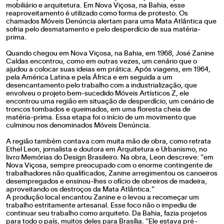
mobiliário e arquitetura. Em Nova Viçosa, na Bahia, esse
reaproveitamento é utilizado como forma de protesto. Os
chamados Móveis Denúncia alertam para uma Mata Atlântica que
sofria pelo desmatamento e pelo desperdício de sua matéria-
prima.
Quando chegou em Nova Viçosa, na Bahia, em 1968, José Zanine
Caldas encontrou, como em outras vezes, um cenário que o
ajudou a colocar suas ideias em prática. Após viagens, em 1964,
pela América Latina e pela África e em seguida a um
desencantamento pelo trabalho com a industrialização, que
envolveu o projeto bem-sucedido Móveis Artísticos Z, ele
encontrou uma região em situação de desperdício, um cenário de
troncos tombados e queimados, em uma floresta cheia de
matéria-prima. Essa etapa foi o início de um movimento que
culminou nos denominados Móveis Denúncia.
A região também contava com muita mão de obra, como retrata
Ethel Leon, jornalista e doutora em Arquitetura e Urbanismo, no
livro Memórias do Design Brasileiro. Na obra, Leon descreve: “em
Nova Viçosa, sempre preocupado com o enorme contingente de
trabalhadores não qualificados, Zanine arregimentou os canoeiros
desempregados e ensinou-lhes o ofício de obreiros de madeira,
aproveitando os destroços da Mata Atlântica.”
A produção local encantou Zanine e o levou a recomeçar um
trabalho estritamente artesanal. Esse foco não o impediu de
continuar seu trabalho como arquiteto. Da Bahia, fazia projetos
para todo o país, muitos deles para Brasília. “Ele estava pré-