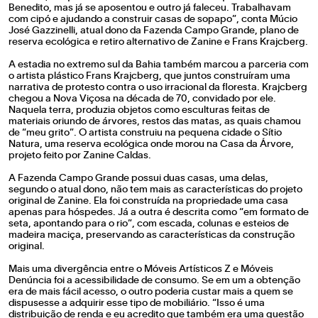
Benedito, mas já se aposentou e outro já faleceu. Trabalhavam
com cipó e ajudando a construir casas de sopapo”, conta Múcio
José Gazzinelli, atual dono da Fazenda Campo Grande, plano de
reserva ecológica e retiro alternativo de Zanine e Frans Krajcberg.
A estadia no extremo sul da Bahia também marcou a parceria com
o artista plástico Frans Krajcberg, que juntos construíram uma
narrativa de protesto contra o uso irracional da floresta. Krajcberg
chegou a Nova Viçosa na década de 70, convidado por ele.
Naquela terra, produzia objetos como esculturas feitas de
materiais oriundo de árvores, restos das matas, as quais chamou
de “meu grito”. O artista construiu na pequena cidade o Sítio
Natura, uma reserva ecológica onde morou na Casa da Árvore,
projeto feito por Zanine Caldas.
A Fazenda Campo Grande possui duas casas, uma delas,
segundo o atual dono, não tem mais as características do projeto
original de Zanine. Ela foi construída na propriedade uma casa
apenas para hóspedes. Já a outra é descrita como “em formato de
seta, apontando para o rio”, com escada, colunas e esteios de
madeira maciça, preservando as características da construção
original.
Mais uma divergência entre o Móveis Artísticos Z e Móveis
Denúncia foi a acessibilidade de consumo. Se em um a obtenção
era de mais fácil acesso, o outro poderia custar mais a quem se
dispusesse a adquirir esse tipo de mobiliário. “Isso é uma
distribuição de renda e eu acredito que também era uma questão