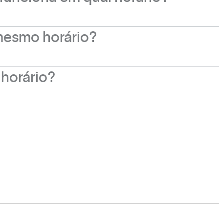
mesmo horário?
ento especial e nos domingos e feriados o funcion
horário?