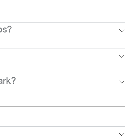
os?
casapark.com.br/contato/
, pelo nosso
ark?
shopping nas redes sociais: instagram e
tro/