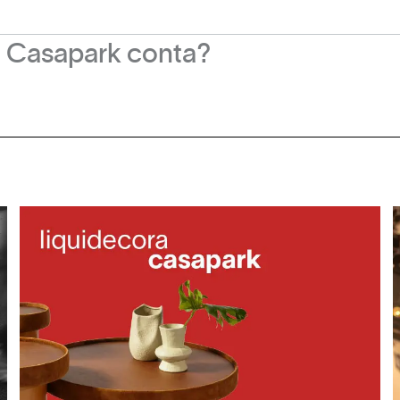
o Casapark conta?
bês, o Casapark oferece gratuitamente o serviço 
seio e as compras. Os carrinhos devem ser retira
 portaria 2, piso térreo. A devolução é feita no m
em precisa de uma atenção especial, por isso dis
ia de clientes com deficiência e idosos. Os carri
erge, localizado em frente à portaria 2, piso térr
e empréstimo de carrinhos pet para auxiliar na lo
presentação de identidade com foto no concierge, l