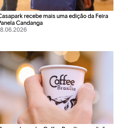
Casapark recebe mais uma edição da Feira
ilizar, basta identificar a rede “WI-FI
Panela Candanga
18.06.2026
cem aos clientes opções de saques,
 De acordo com as normas de acessibilidade,
eus clientes consigam acessar de forma mais
oiletes masculinos e femininos.
Os banheiros familiares ficam localizados