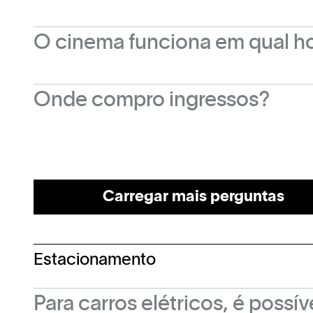
Para locação das salas de cinema deve-se t
O cinema funciona em qual ho
oficiais de contato, disponibilizados no site 
Diariamente, abre às 13h e fecha de acordo 
Onde compro ingressos?
Os ingressos podem ser comprados diretame
Carregar mais perguntas
Estacionamento
Para carros elétricos, é possí