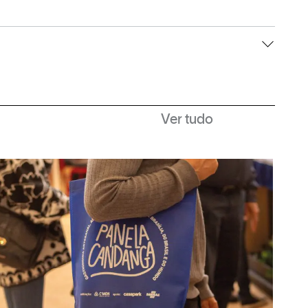
de empréstimo de carrinhos infantis,
Ver tudo
dos mediante apresentação de identidade
esmo local.
põe gratuitamente de carrinhos elétricos. O
nhos devem ser retirados mediante
eo. A devolução é feita no mesmo local.
comoção e facilitar o passeio e as compras.
ocalizado em frente à portaria 2. A