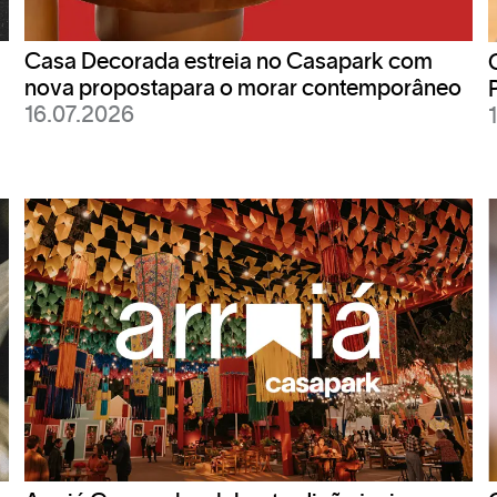
Casa Decorada estreia no Casapark com
internet sem fio em todas as áreas do mall. Para ut
nova propostapara o morar contemporâneo
u fazer login com Facebook ou Google.
16.07.2026
 serviços de autoatendimento da CAIXA, que ofere
ados no piso térreo, próximo à portaria 2.
ferece 4 banheiros para pessoas com deficiência.
ras de apoio e pias e vasos adaptados para que s
empre um banheiro para PcDs próximo aos demais t
 que os adultos acompanhem seus filhos menores. 