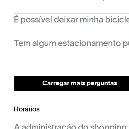
Sim, contamos com duas estações de carreg
É possível deixar minha bicic
e ao lado da portaria principal do shopping.
Sim, na garagem coberta, no subsolo do Cas
Tem algum estacionamento p
Não é cobrada nenhuma taxa.
O estacionamento público localizado em fren
23 vagas para moto.
Carregar mais perguntas
Horários
A administração do shopping 