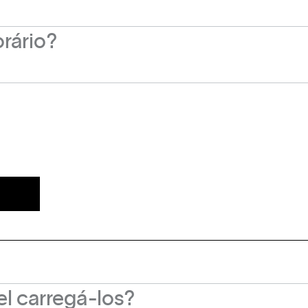
ratar diretamente com o Cinesystem pelo e-mail
co
rário?
deles.
com o horário de encerramento do último filme.
nte pelo site do Cinesystem:
https://www.cinesy
vel carregá-los?