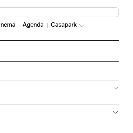
inema
Agenda
Casapark
 vagas específicas para PcD, elevador
iço é gratuito e é necessário apresentar