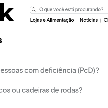
Lojas e Alimentação
Notícias
C
s
pessoas com deficiência (PcD)?
s as entradas do shopping. Também disponibiliza
icos ou cadeiras de rodas?
s e banheiros exclusivos.
do em frente a entrada lateral do shopping. O serv