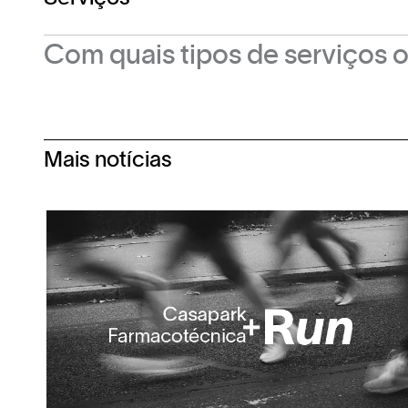
Sábado: 9h às 18h
Com quais tipos de serviços 
CARRINHOS DE BEBÊ
Pensando no bem-estar das mamães e seus be
Mais notícias
auxiliando na locomoção e facilitando o pas
com foto no concierge, localizado em frente à
CARRINHOS ELÉTRICOS
O casapark se preocupa com o conforto de qu
aparelho auxilia na locomoção e independênc
apresentação de identidade com foto no conci
CARRINHOS PET
O casapark oferece gratuitamente o serviço d
Os carrinhos devem ser retirados mediante a
devolução é feita no mesmo local.