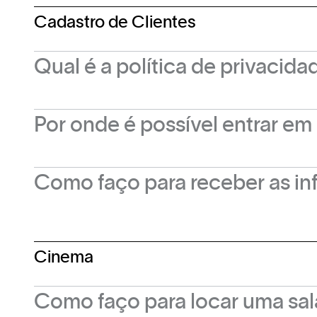
documento de identidade na hora da retirada
Cadastro de Clientes
Qual é a política de privaci
Confira a nossa política de privacidade pelo l
Por onde é possível entrar e
É possível entrar em contato com o shopping
Como faço para receber as i
telefone fixo: 61 3403-5300, pelo nosso Wha
facebook.
Basta se cadastrar na newsletter no site do 
Cinema
Como faço para locar uma sa