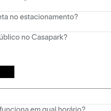
amento de bateria automotiva, localizada ao lad
leta no estacionamento?
apark, contamos com um bicicletário que pode ser
úblico no Casapark?
te à entrada principal do Casapark é gratuito e m
funciona em qual horário?