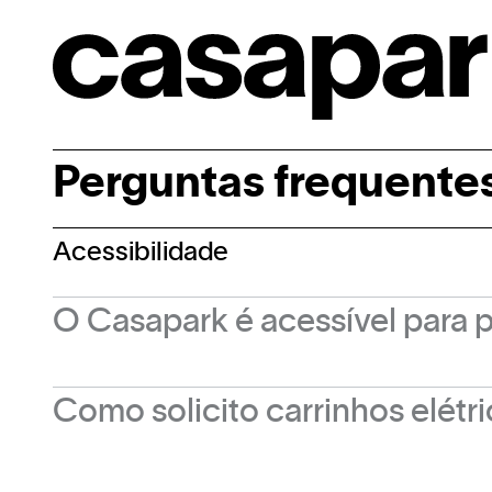
Perguntas frequente
Acessibilidade
O Casapark é acessível para 
O Casapark possui rampas de acesso em toda
Como solicito carrinhos elétr
social, carrinhos elétricos, cadeiras de roda
Basta procurar o concierge, que fica localiza