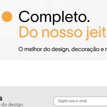
s
 do design.