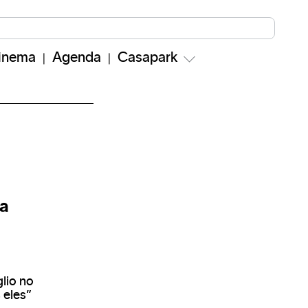
inema
Agenda
Casapark
da
lio no
 eles”