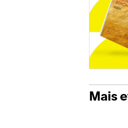
Mais 
Casapark
e