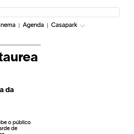
inema
Agenda
Casapark
taurea
ia da
ebe o público
arde de