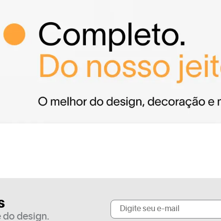
s
 do design.