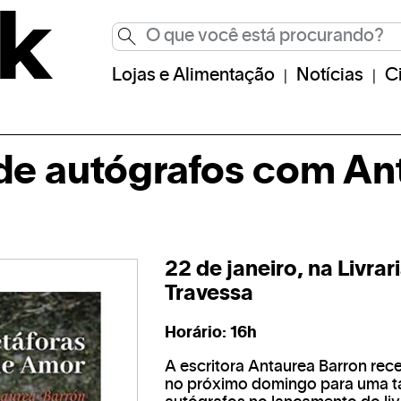
Lojas e Alimentação
Notícias
C
de autógrafos com An
22 de janeiro, na Livrar
Travessa
Horário: 16h
A escritora Antaurea Barron rec
no próximo domingo para uma t