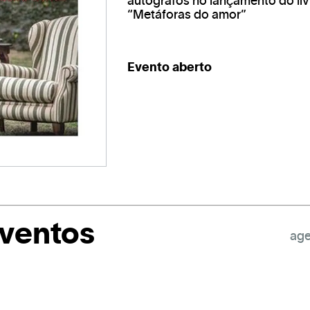
autógrafos no lançamento do liv
“Metáforas do amor”
Evento aberto
eventos
age