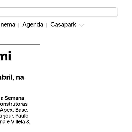
inema
Agenda
Casapark
mi
bril, na
l a Semana
construtoras
 Apex, Base,
arjour, Paulo
na e Villela &