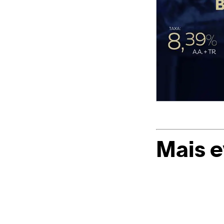
Mais 
Casapark
e
Farmacotécnic
promovem