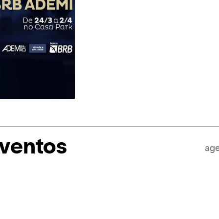
eventos
age
a