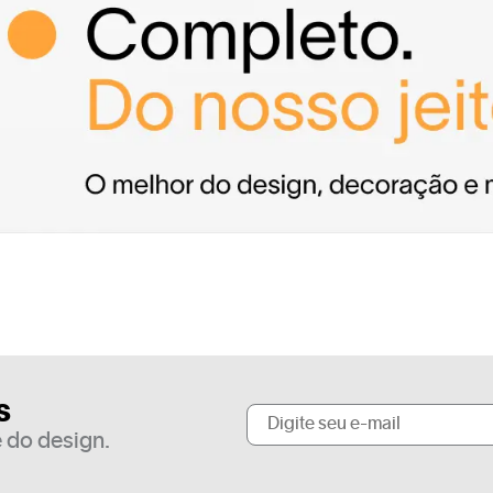
s
 do design.