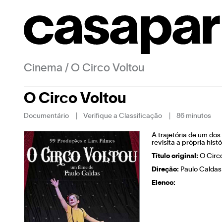
Cinema
/
O Circo Voltou
O Circo Voltou
Documentário
Verifique a Classificação
86 minutos
​A trajetória de um do
revisita a própria histór
Título original:
O Circo
Direção:
Paulo Caldas
Elenco: