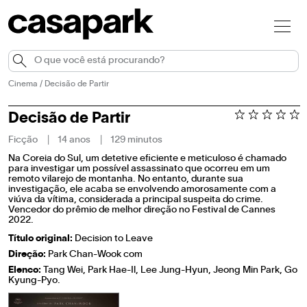
Cinema
/
Decisão de Partir
Decisão de Partir
Ficção
14 anos
129 minutos
Na Coreia do Sul, um detetive eficiente e meticuloso é chamado
para investigar um possível assassinato que ocorreu em um
remoto vilarejo de montanha. No entanto, durante sua
investigação, ele acaba se envolvendo amorosamente com a
viúva da vítima, considerada a principal suspeita do crime.
Vencedor do prêmio de melhor direção no Festival de Cannes
2022.
Título original:
Decision to Leave
Direção:
Park Chan-Wook com
Elenco:
Tang Wei, Park Hae-Il, Lee Jung-Hyun, Jeong Min Park, Go
Kyung-Pyo.