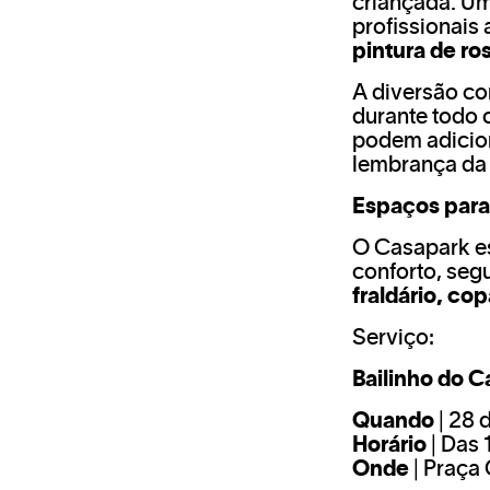
criançada. Um
profissionais
pintura de ro
A diversão co
durante todo 
podem adicion
lembrança da 
Espaços para
O Casapark es
conforto, seg
fraldário, cop
Serviço:
Bailinho do 
Quando
| 28 
Horário
| Das 
Onde
| Praça