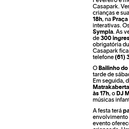
Fevereiro é m
Casapark. Ve
crianças e sua
18h
, na
Praça
interativas. 
Sympla
. As 
de
300 ingre
obrigatória d
Casapark fic
telefone
(61)
O
Bailinho d
tarde de sáb
Em seguida, 
Matrakabert
às 17h
, o
DJ 
músicas infant
A festa terá
pa
envolvimento 
evento oferec