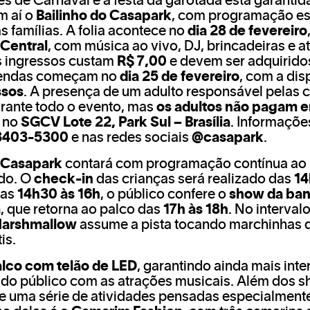
ês de Carnaval e a festa da garotada está garantid
m aí o
Bailinho do Casapark
, com programação es
s famílias. A folia acontece no
dia 28 de fevereiro
 Central
, com música ao vivo, DJ, brincadeiras e a
Os ingressos custam
R$ 7,00
e devem ser adquirido
vendas começam no
dia 25 de fevereiro
, com a dis
ssos
. A presença de um adulto responsável pelas c
urante todo o evento, mas
os adultos não pagam e
a no
SGCV Lote 22, Park Sul – Brasília
. Informaçõe
 3403-5300
e nas redes sociais
@casapark
.
o Casapark
contará com programação contínua ao 
ado. O
check-in
das crianças será realizado das
14
das
14h30 às 16h
, o público confere o
show da ba
a
, que retorna ao palco das
17h às 18h
. No interval
Marshmallow
assume a pista tocando marchinhas d
is.
lco com telão de LED
, garantindo ainda mais inte
do público com as atrações musicais. Além dos s
e uma série de atividades pensadas especialmente