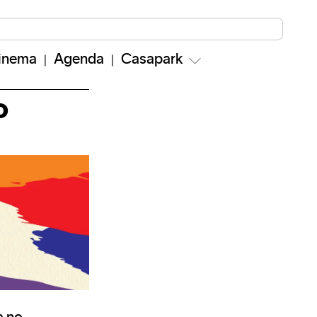
inema
Agenda
Casapark
o