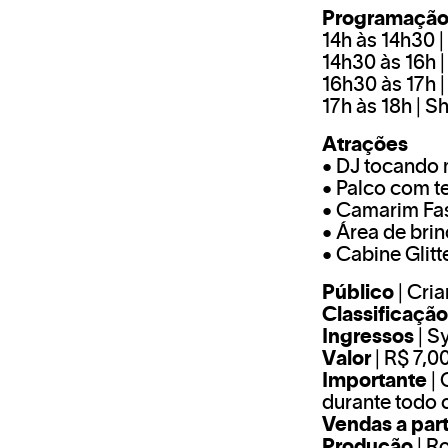
Programaçã
14h às 14h30 
14h30 às 16h 
16h30 às 17h 
17h às 18h | 
Atrações
• DJ tocando 
• Palco com t
• Camarim Fas
• Área de brin
• Cabine Glit
Público
| Cria
Classificação
Ingressos
| S
Valor
| R$ 7,0
Importante
| 
durante todo 
Vendas a part
Produção
| R