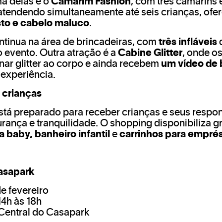
a delas é o
Camarim Fashion
, com três camarins 
 atendendo simultaneamente até seis crianças, of
sto e cabelo maluco
.
ntinua na área de brincadeiras, com
três infláveis
d
o evento. Outra atração é a
Cabine Glitter
, onde os
ar glitter ao corpo e ainda recebem
um vídeo de 
experiência.
 crianças
tá preparado para receber crianças e seus respo
urança e tranquilidade. O shopping disponibiliza g
a baby, banheiro infantil
e
carrinhos para empré
Casapark
de fevereiro
14h às 18h
 Central do Casapark