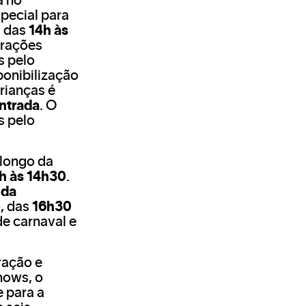
a no
pecial para
, das
14h às
trações
s pelo
ponibilização
rianças é
ntrada
. O
s pelo
longo da
h às 14h30
.
nda
o, das
16h30
e carnaval e
ração e
hows, o
 para a