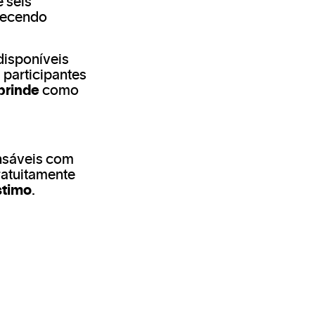
e seis
erecendo
isponíveis
 participantes
brinde
como
nsáveis com
ratuitamente
stimo
.