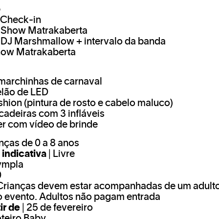
o
| Check-in
| Show Matrakaberta
| DJ Marshmallow + intervalo da banda
Show Matrakaberta
marchinhas de carnaval
elão de LED
hion (pintura de rosto e cabelo maluco)
cadeiras com 3 infláveis
ter com vídeo de brinde
nças de 0 a 8 anos
 indicativa
| Livre
ympla
0
Crianças devem estar acompanhadas de um adult
o evento. Adultos não pagam entrada
ir de
| 25 de fevereiro
oteiro Baby