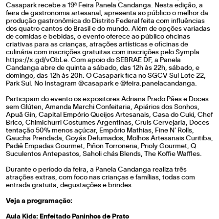
Casapark recebe a 19ª Feira Panela Candanga. Nesta edição, a
feira de gastronomia artesanal, apresenta ao público o melhor da
produção gastronômica do Distrito Federal feita com influências
dos quatro cantos do Brasil e do mundo. Além de opções variadas
de comidas e bebidas, o evento oferece ao público oficinas
criativas para as crianças, atrações artísticas e oficinas de
culinária com inscrições gratuitas com inscrições pelo Sympla
https://x.gd/vObLe
. Com apoio do SEBRAE DF, a Panela
Candanga abre de quinta a sábado, das 12h às 22h, sábado, e
domingo, das 12h às 20h. O Casapark fica no SGCV Sul Lote 22,
Park Sul. No Instagram @casapark e @feira.panelacandanga.
Participam do evento os expositores Adriana Prado Pães e Doces
sem Glúten, Amanda Marchi Confeitaria, Apiários dos Sonhos,
Apuã Gin, Capital Empório Queijos Artesanais, Casa do Cuki, Chef
Brico, Chimichurri Costumes Argentinas, Cruls Cervejaria, Doces
tentação 50% menos açúcar, Empório Mathias, Fine N’ Rolls,
Gaucha Prendada, Goyás Defumados, Molhos Artesanais Curitiba,
Padiê Empadas Gourmet, Piñon Torroneria, Prioly Gourmet, Q
Suculentos Antepastos, Saholi chás Blends, The Koffie Waffles.
Durante o período da feira, a Panela Candanga realiza três
atrações extras, com foco nas crianças e famílias, todas com
entrada gratuita, degustações e brindes.
Veja a programação:
Aula Kids: Enfeitado Paninhos de Prato