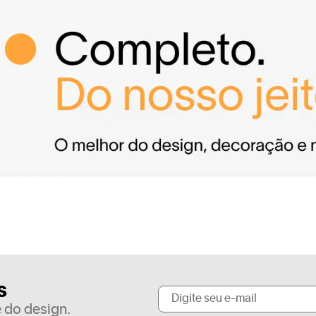
s
 do design.