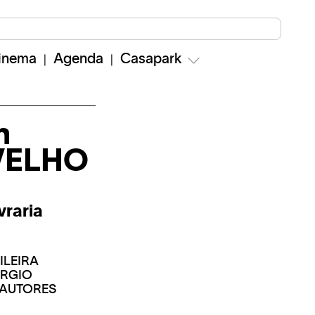
inema
Agenda
Casapark
m
VELHO
vraria
ILEIRA
ÉRGIO
OAUTORES