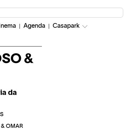
inema
Agenda
Casapark
OSO &
ria da
AS
O & OMAR