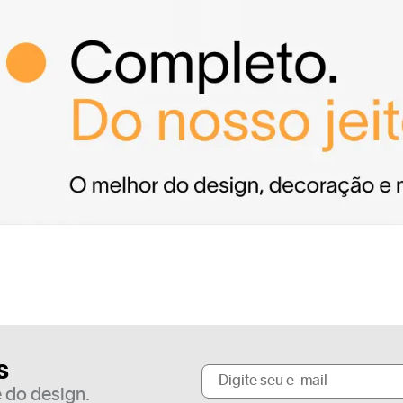
s
 do design.