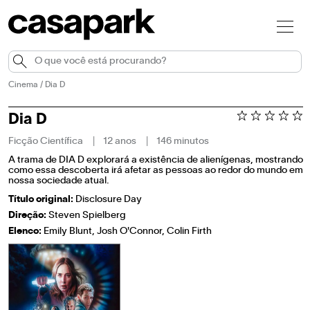
Cinema
/
Dia D
Dia D
Ficção Científica
12 anos
146 minutos
A trama de DIA D explorará a existência de alienígenas, mostrando
como essa descoberta irá afetar as pessoas ao redor do mundo em
nossa sociedade atual.
Título original:
Disclosure Day
Direção:
Steven Spielberg
Elenco:
Emily Blunt, Josh O'Connor, Colin Firth